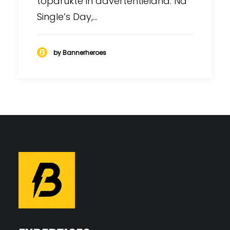
topdrukte in advertentieland. Na
Single’s Day,…
by Bannerheroes