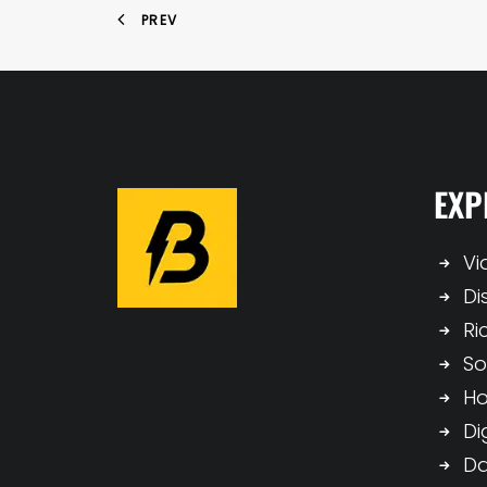
PREV
EXP
Vi
Di
Ri
So
H
Di
Da