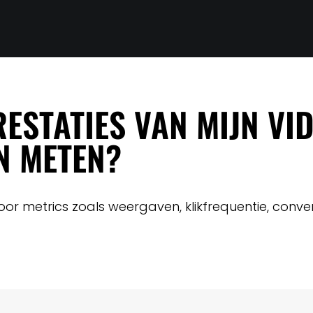
RESTATIES VAN MIJN V
N METEN?
r metrics zoals weergaven, klikfrequentie, conver