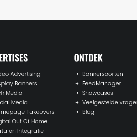
ERTISES
ONTDEK
deo Advertising
Bannersoorten
splay Banners
FeedManager
ch Media
Showcases
cial Media
Veelgestelde vrage
omepage Takeovers
Blog
gital Out Of Home
ta en Integratie