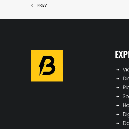
PREV
EXP
Vi
Di
Ri
So
H
Di
Da