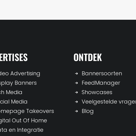
ERTISES
ONTDEK
deo Advertising
Bannersoorten
splay Banners
FeedManager
ch Media
Showcases
cial Media
Veelgestelde vrage
omepage Takeovers
Blog
gital Out Of Home
ta en Integratie