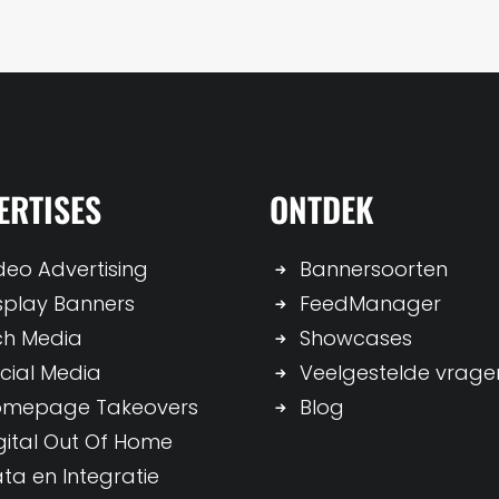
ERTISES
ONTDEK
deo Advertising
Bannersoorten
splay Banners
FeedManager
ch Media
Showcases
cial Media
Veelgestelde vrage
omepage Takeovers
Blog
gital Out Of Home
ta en Integratie