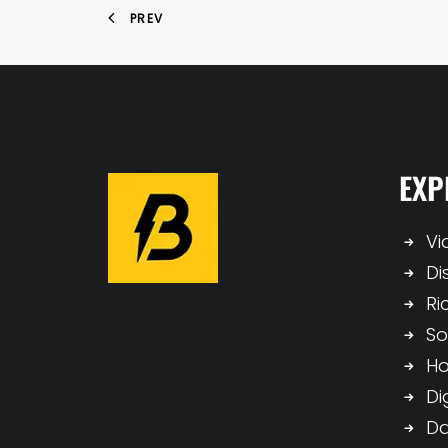
PREV
EXP
Vi
Di
Ri
So
H
Di
Da