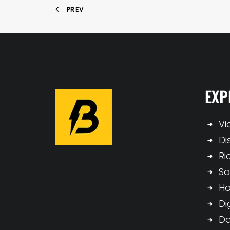
PREV
EXP
Vi
Di
Ri
So
H
Di
Da