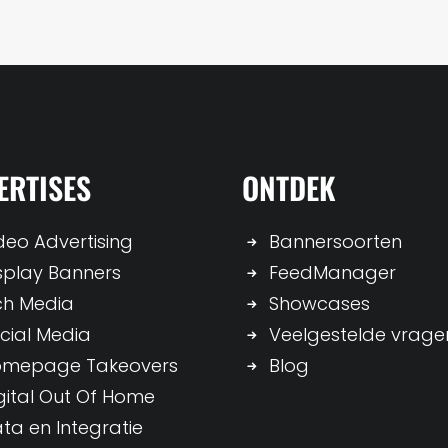
ERTISES
ONTDEK
deo Advertising
Bannersoorten
splay Banners
FeedManager
ch Media
Showcases
cial Media
Veelgestelde vrage
omepage Takeovers
Blog
gital Out Of Home
ta en Integratie