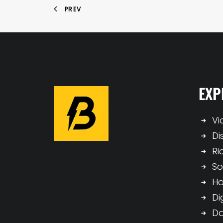
PREV
EXP
Vi
Di
Ri
So
H
Di
Da