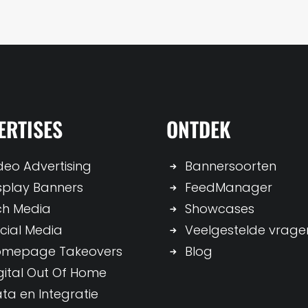
ERTISES
ONTDEK
deo Advertising
Bannersoorten
splay Banners
FeedManager
ch Media
Showcases
cial Media
Veelgestelde vrage
omepage Takeovers
Blog
gital Out Of Home
ta en Integratie