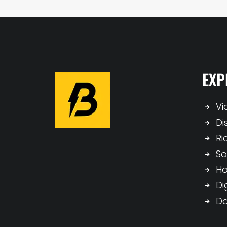
EXP
Vi
Di
Ri
So
H
Di
Da