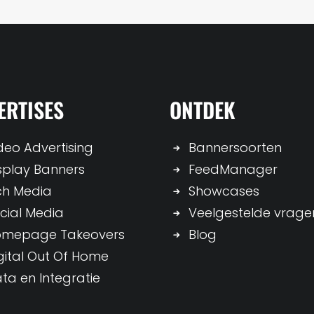
ERTISES
ONTDEK
deo Advertising
Bannersoorten
splay Banners
FeedManager
ch Media
Showcases
cial Media
Veelgestelde vrage
omepage Takeovers
Blog
gital Out Of Home
ta en Integratie