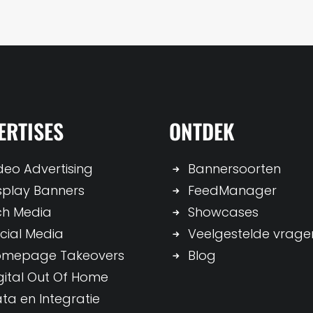
ERTISES
ONTDEK
deo Advertising
Bannersoorten
splay Banners
FeedManager
ch Media
Showcases
cial Media
Veelgestelde vrage
omepage Takeovers
Blog
gital Out Of Home
ta en Integratie