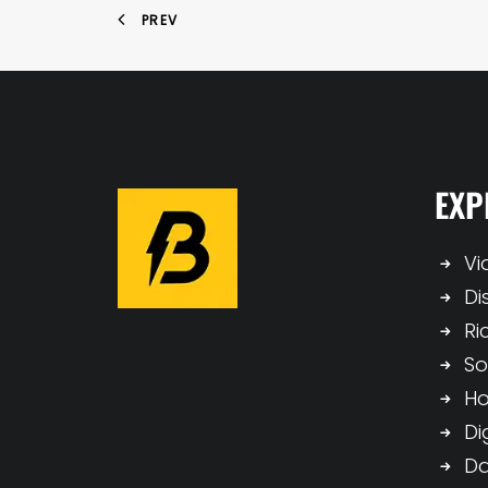
PREV
EXP
Vi
Di
Ri
So
H
Di
Da