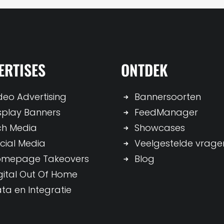
ERTISES
ONTDEK
deo Advertising
Bannersoorten
splay Banners
FeedManager
ch Media
Showcases
cial Media
Veelgestelde vrage
omepage Takeovers
Blog
gital Out Of Home
ta en Integratie