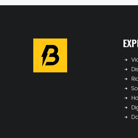
EXP
Vi
Di
Ri
So
H
Di
Da