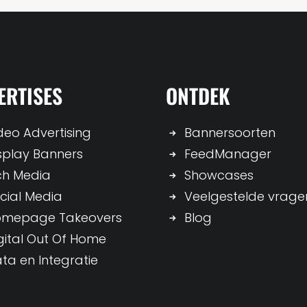
ERTISES
ONTDEK
deo Advertising
Bannersoorten
splay Banners
FeedManager
ch Media
Showcases
cial Media
Veelgestelde vrage
omepage Takeovers
Blog
gital Out Of Home
ta en Integratie