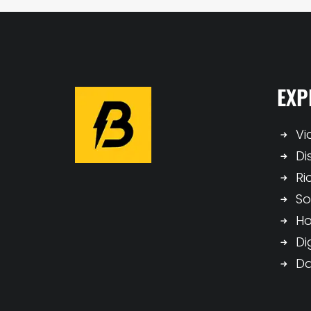
EXP
Vi
Di
Ri
So
H
Di
Da