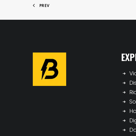
PREV
EXP
Vi
Di
Ri
So
H
Di
Da