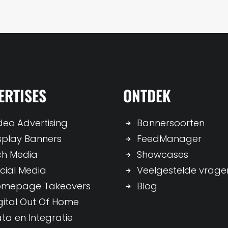
ERTISES
ONTDEK
deo Advertising
Bannersoorten
splay Banners
FeedManager
ch Media
Showcases
cial Media
Veelgestelde vrage
omepage Takeovers
Blog
gital Out Of Home
ta en Integratie