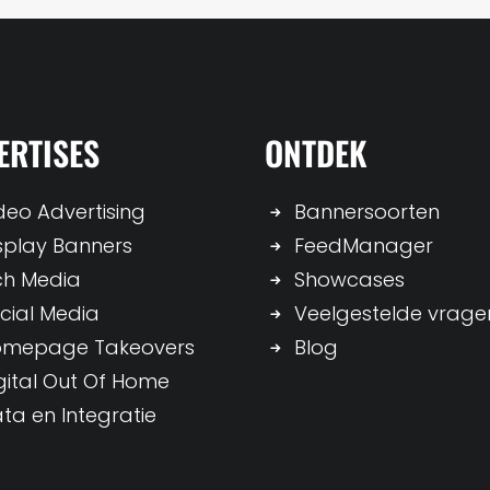
ERTISES
ONTDEK
deo Advertising
Bannersoorten
splay Banners
FeedManager
ch Media
Showcases
cial Media
Veelgestelde vrage
omepage Takeovers
Blog
gital Out Of Home
ta en Integratie