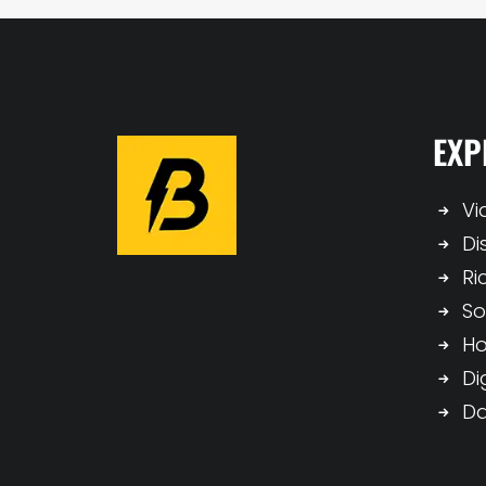
EXP
Vi
Di
Ri
So
H
Di
Da