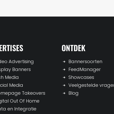
ERTISES
ONTDEK
deo Advertising
Bannersoorten
splay Banners
FeedManager
ch Media
Showcases
cial Media
Veelgestelde vrage
omepage Takeovers
Blog
gital Out Of Home
ta en Integratie