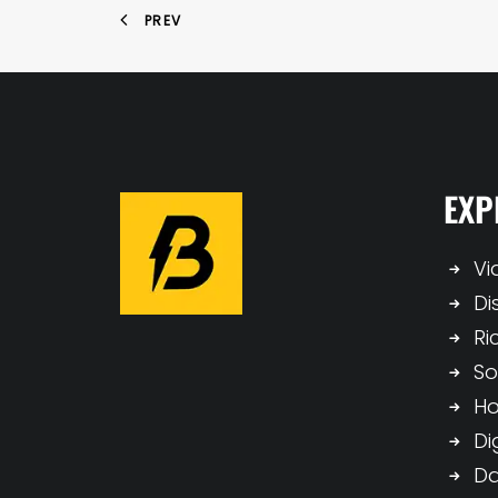
PREV
EXP
Vi
Di
Ri
So
H
Di
Da