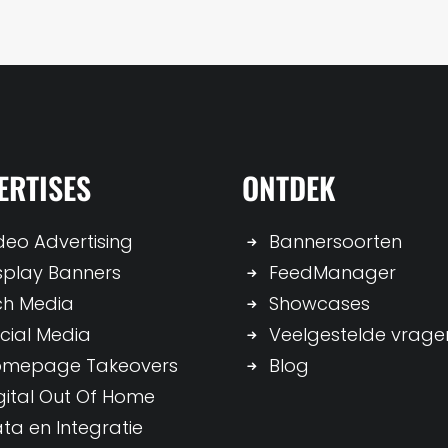
ERTISES
ONTDEK
deo Advertising
Bannersoorten
splay Banners
FeedManager
ch Media
Showcases
cial Media
Veelgestelde vrage
omepage Takeovers
Blog
gital Out Of Home
ta en Integratie