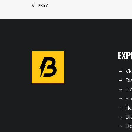
PREV
EXP
Vi
Di
Ri
So
H
Di
Da