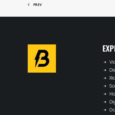
PREV
EXP
Vi
Di
Ri
So
H
Di
Da