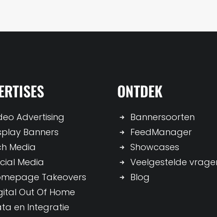
ERTISES
ONTDEK
deo Advertising
Bannersoorten
splay Banners
FeedManager
ch Media
Showcases
cial Media
Veelgestelde vrage
omepage Takeovers
Blog
gital Out Of Home
ta en Integratie