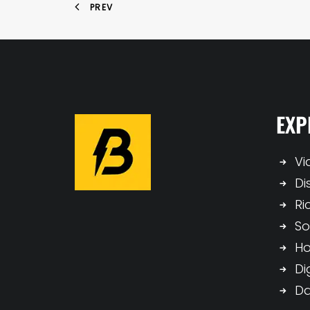
PREV
EXP
Vi
Di
Ri
So
H
Di
Da