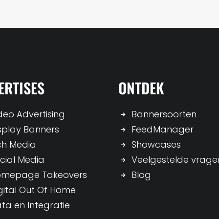
ERTISES
ONTDEK
deo Advertising
Bannersoorten
splay Banners
FeedManager
ch Media
Showcases
cial Media
Veelgestelde vrage
omepage Takeovers
Blog
gital Out Of Home
ta en Integratie