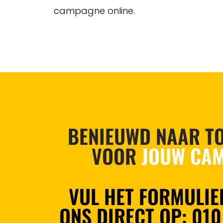
campagne online.
BENIEUWD NAAR TO
VOOR
JOUW CAM
VUL HET FORMULIER
ONS DIRECT OP:
010