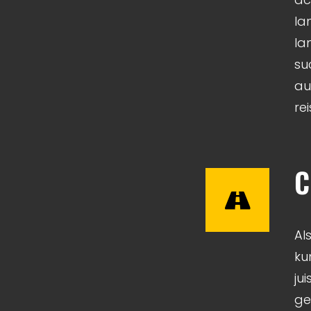
la
la
su
au
re
C
Al
ku
ju
ge