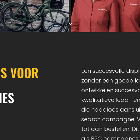
ES
VOOR
Een succesvolle dis
zonder een goede la
ontwikkelen succesvo
NES
kwalitatieve lead- e
die naadloos aanslui
search campagne. V
tot aan bestellen. Di
als B2C campagnes.