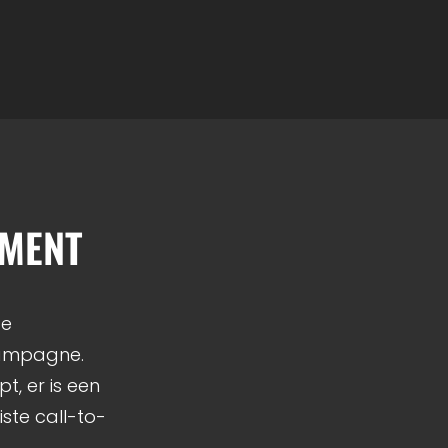
PMENT
De
campagne.
, er is een
ste call-to-