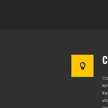
C
Co
la
Ke
vl
ac