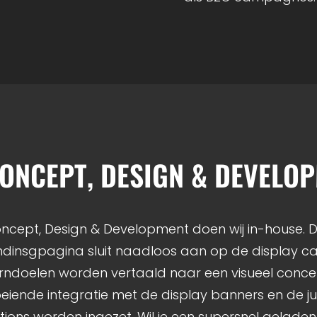
ONCEPT, DESIGN & DEVELO
ncept, Design & Development doen wij in-house. 
ndinsgpagina sluit naadloos aan op de display 
rndoelen worden vertaald naar een visueel concept
oeiende integratie met de display banners en de jui
tions worden ingezet. Wil je een supersnel geladen