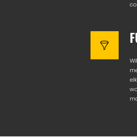
co
F
Wi
me
el
wo
ma