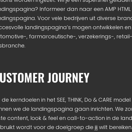
ndingspagina? Informeer dan naar een AMP HTML
ndingspagina. Voor vele bedrijven uit diverse br
ccesvolle landingspagina’s mogen ontwikkelen en 
tomotive-, farmarceutische-, verzekerings-, retail
isbranche.
USTOMER JOURNEY
s de kerndoelen in het SEE, THINK, Do & CARE model 
nnen we de landingspagina gaan inrichten. We z
iste content, look & feel en call-to-action in de la
bruikt wordt voor de doelgroep die jij wilt bereiken