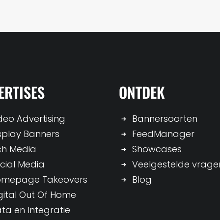
ERTISES
ONTDEK
deo Advertising
Bannersoorten
splay Banners
FeedManager
ch Media
Showcases
cial Media
Veelgestelde vrage
omepage Takeovers
Blog
gital Out Of Home
ta en Integratie