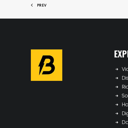
PREV
EXP
Vi
Di
Ri
So
H
Di
Da