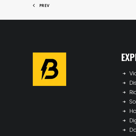
PREV
EXP
Vi
Di
Ri
So
H
Di
Da