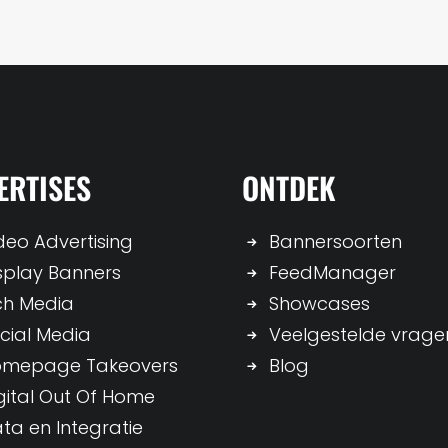
ERTISES
ONTDEK
deo Advertising
Bannersoorten
splay Banners
FeedManager
ch Media
Showcases
cial Media
Veelgestelde vrage
omepage Takeovers
Blog
gital Out Of Home
ta en Integratie