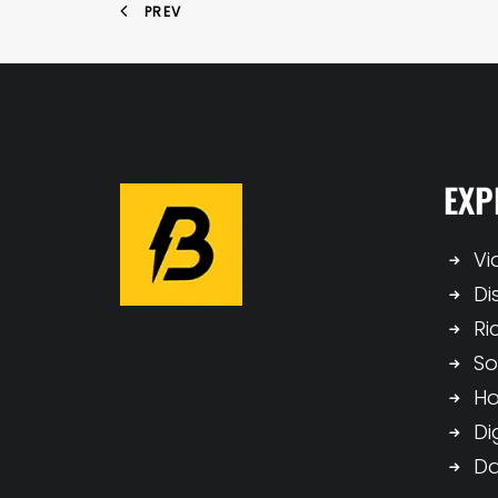
PREV
EXP
Vi
Di
Ri
So
H
Di
Da