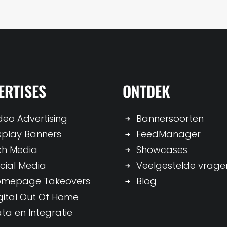
ERTISES
ONTDEK
deo Advertising
Bannersoorten
splay Banners
FeedManager
ch Media
Showcases
cial Media
Veelgestelde vrage
omepage Takeovers
Blog
gital Out Of Home
ta en Integratie