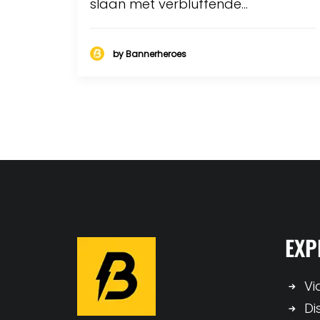
slaan met verbluffende…
by Bannerheroes
EXP
Vi
Di