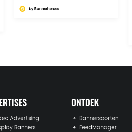
by Bannerheroes
ERTISES
ONTDEK
deo Advertising
Bannersoorten
splay Banners
FeedManager