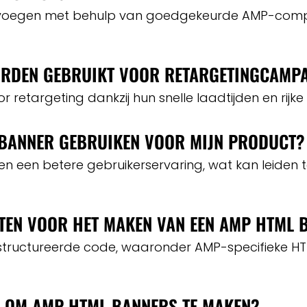
 toevoegen met behulp van goedgekeurde AMP-com
RDEN GEBRUIKT VOOR RETARGETINGCAMP
r retargeting dankzij hun snelle laadtijden en rijk
 BANNER GEBRUIKEN VOOR MIJN PRODUCT?
n een betere gebruikerservaring, wat kan leiden 
STEN VOOR HET MAKEN VAN EEN AMP HTML 
gestructureerde code, waaronder AMP-specifieke H
N OM AMP HTML BANNERS TE MAKEN?