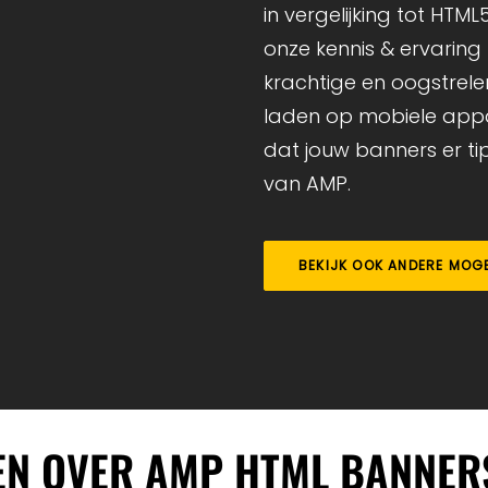
in vergelijking tot HTM
onze kennis & ervaring 
krachtige en oogstrele
laden op mobiele appa
dat jouw banners er ti
van AMP.
BEKIJK OOK ANDERE MOG
EN OVER AMP HTML BANNER