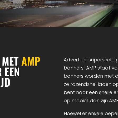
N MET
AMP
Adverteer supersnel 
 EEN
banners! AMP staat vo
banners worden met 
IJD
ze razendsnel laden op
bent naar een snelle e
op mobiel, dan zijn AM
Hoewel er enkele beper