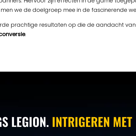
 banners. Hiervoor zijn effecten in de game toegep
amen we de doelgroep mee in de fascinerende w
de prachtige resultaten op die de aandacht van h
conversie
.
S LEGION.
INTRIGEREN MET 