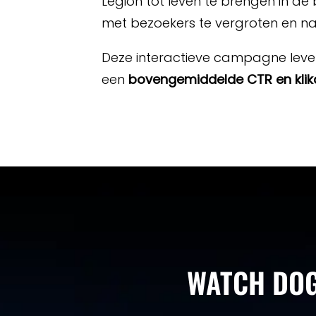
Legion tot leven te brengen in de
met bezoekers te vergroten en n
Deze interactieve campagne lever
een
bovengemiddelde CTR en klik
WATCH DOG