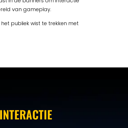
ast in de banners om interactie
ereld van gameplay.
et publiek wist te trekken met
INTERACTIE